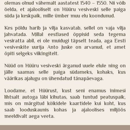
olemas olnud vähemalt aastatest 1540 – 1550. Nii võib
öelda, et ajalooliselt on Hüüru vesiveski selle paiga
süda ja keskpaik, mille ümber muu elu koondunud.
Kes põldu harib ja vilja kasvatab, sellel on vaja vilja
jahvatada. Millal eestlased õppisid seda tegema
vesiratta abil, ei ole muidugi täpselt teada, aga Eesti
vesiveskite uurija Anto Juske on arvanud, et amet
õpiti selgeks viikingitelt.
Nüüd on Hüüru vesiveski ärganud uuele elule ning on
jälle saamas selle paiga südameks, kohaks, kus
väärikas ajalugu on ühendatud tänapäevaga.
Loodame, et Hüürust, kust seni enamus inimesi
lihtsalt autoga läbi kihutas, saab tuntud peatuspaik,
mis on märgitud kõikidele kaartidele kui koht, kus
saab looduskaunis kohas ja ajaloolises miljöös
meeldivalt aega veeta.