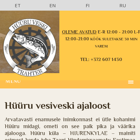
ET
EN
FI
RU
OLEME AVATUD
E-R 12:00 - 21:00 L-
12:00-21:00
KÖÖK SULETAKSE 30 MIN
VAREM
TEL: +372 607 1430
MENU
Hüüru vesiveski ajaloost
Arvatavasti enamusele inimkonnast ei ütle kohanimi
Hüüru midagi, ometi on see paik pika ja väärika
ajalooga. Hüüru küla – HIURENKYLAE – mainiti