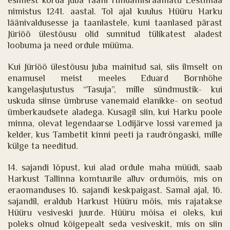
esimest korda juba Taani Hindamisraamatu Eestimaa
nimistus 1241. aastal. Tol ajal kuulus Hüüru Harku
läänivaldusesse ja taanlastele, kuni taanlased pärast
Jüriöö ülestõusu olid sunnitud tülikatest aladest
loobuma ja need ordule müüma.
Kui Jüriöö ülestõusu juba mainitud sai, siis ilmselt on
enamusel meist meeles Eduard Bornhöhe
kangelasjutustus “Tasuja”, mille sündmustik- kui
uskuda siinse ümbruse vanemaid elanikke- on seotud
ümberkaudsete aladega. Kusagil siin, kui Harku poole
minna, olevat legendaarse Lodijärve lossi varemed ja
kelder, kus Tambetit kinni peeti ja raudrõngaski, mille
külge ta needitud.
14. sajandi lõpust, kui alad ordule maha müüdi, saab
Harkust Tallinna komtuurile alluv ordumõis, mis on
eraomanduses 16. sajandi keskpaigast. Samal ajal, 16.
sajandil, eraldub Harkust Hüüru mõis, mis rajatakse
Hüüru vesiveski juurde. Hüüru mõisa ei oleks, kui
poleks olnud kõigepealt seda vesiveskit, mis on siin